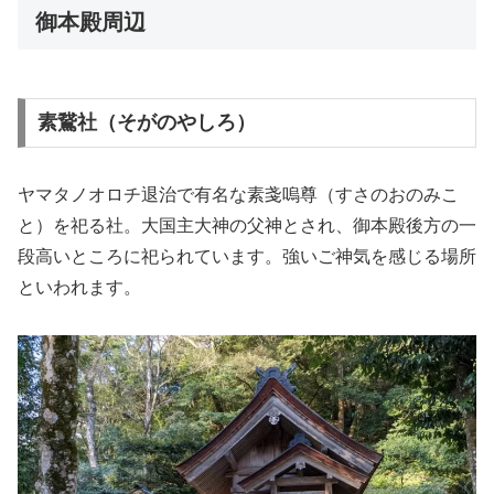
御本殿周辺
素鵞社（そがのやしろ）
ヤマタノオロチ退治で有名な素戔嗚尊（すさのおのみこ
と）を祀る社。大国主大神の父神とされ、御本殿後方の一
段高いところに祀られています。強いご神気を感じる場所
といわれます。