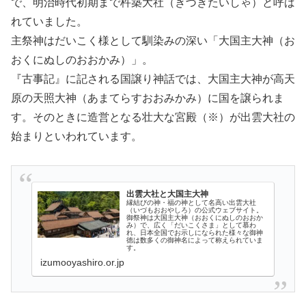
で、明治時代初期まで杵築大社（きづきたいしゃ）と呼ば
れていました。
主祭神はだいこく様として馴染みの深い「大国主大神（お
おくにぬしのおおかみ）」。
『古事記』に記される国譲り神話では、大国主大神が高天
原の天照大神（あまてらすおおみかみ）に国を譲られま
す。そのときに造営となる壮大な宮殿（※）が出雲大社の
始まりといわれています。
出雲大社と大国主大神
縁結びの神・福の神として名高い出雲大社
（いづもおおやしろ）の公式ウェブサイト。
御祭神は大国主大神（おおくにぬしのおおか
み）で、広く「だいこくさま」として慕わ
れ、日本全国でお示しになられた様々な御神
徳は数多くの御神名によって称えられていま
す。
izumooyashiro.or.jp