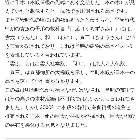
近に千木（本殿屋根の先端にある交差した二本の木）が見
えていたと想像すると、現代でも圧倒される高さです。
また平安時代の頃には約48mあったと伝えられ、平安時代
中期の貴族の子弟の教科書『口遊（くちずさみ）』には、
雲太（うんた）、和二（わに）、京三（きょうさん）とい
う言葉が記されており、これは当時の建物の高さベスト3
を表現していると言われています。
「雲太」とは出雲大社本殿、「和二」は東大寺大仏殿、
「京三」は京都御所の大極殿を示し、当時本殿が日本一の
高さを誇っていた事が分かります。
この説は明治時代から様々な研究がなされ、当時の技術で
はその高さの木材建築は不可能ではないかとも言われてき
ました。しかし2000年に本殿の南側で鎌倉初期の造営と
推定される三本一組の巨大な柱根が発掘され、巨大な神殿
の存在を裏付ける発見となりました。