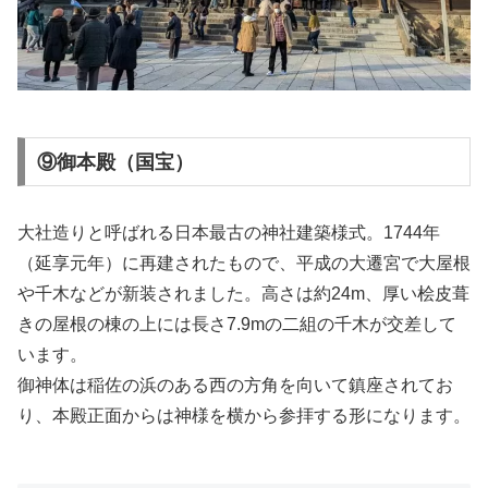
⑨御本殿（国宝）
大社造りと呼ばれる日本最古の神社建築様式。1744年
（延享元年）に再建されたもので、平成の大遷宮で大屋根
や千木などが新装されました。高さは約24m、厚い桧皮葺
きの屋根の棟の上には長さ7.9mの二組の千木が交差して
います。
御神体は稲佐の浜のある西の方角を向いて鎮座されてお
り、本殿正面からは神様を横から参拝する形になります。