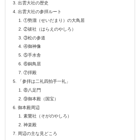
出雲大社の歴史
出雲大社の参拝ルート
①勢溜（せいだまり）の大鳥居
②祓社（はらえのやしろ）
③松の参道
④御神像
⑤手水舎
⑥銅鳥居
⑦拝殿
「参拝は二礼四拍手一礼」
⑧八足門
⑨御本殿（国宝）
御本殿周辺
素鵞社（そがのやしろ）
神楽殿
周辺の主な見どころ