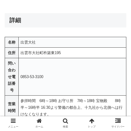
詳細
名称
出雲大社
住所
出雲市大社町杵築東195
問い
合わ
せ電
0853-53-3100
話番
号
参拝時間 6時～18時 お守り所 7時～18時 宝物殿 8時
営業
半～16時半 16:30より警備の都合上、十九社から北側へは行
時間
けなくなります。
定休
メニュー
ホーム
検索
トップ
サイドバー
年中無休