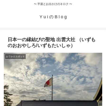
〜 平屋とお出かけのキロク 〜
Y u i の B l o g
日本一の縁結びの聖地 出雲大社 （いずも
のおおやしろ/いずもたいしゃ）
おでかけスポット