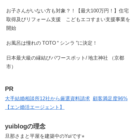
お子さんがいない方も対象？！【最大100万円！】住宅
取得及びリフォーム支援 こどもエコすまい支援事業を
開始
お風呂は憧れの TOTO “ シンラ ”に決定！
日本最大級の縁結びパワースポット/ 地主神社 （京都
市）
PR
大手結婚相談所12社から厳選資料請求
顧客満足度96%
【エン婚活エージェント】
yuiblogの理念
旦那さまと平屋を建築中のYuiです⭐︎