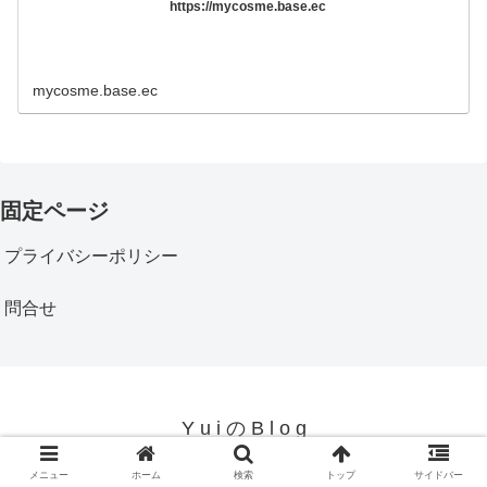
https://mycosme.base.ec
mycosme.base.ec
固定ページ
プライバシーポリシー
問合せ
Y u i の B l o g
© 2019 Y u i の B l o g.
メニュー
ホーム
検索
トップ
サイドバー