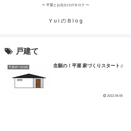
〜 平屋とお出かけのキロク 〜
Y u i の B l o g
戸建て
念願の！平屋 家づくりスタート♫
平屋MY HOME
2022.09.05